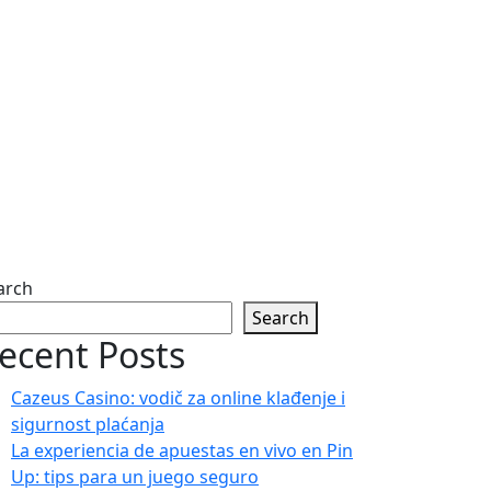
arch
Search
ecent Posts
Cazeus Casino: vodič za online klađenje i
sigurnost plaćanja
La experiencia de apuestas en vivo en Pin
Up: tips para un juego seguro