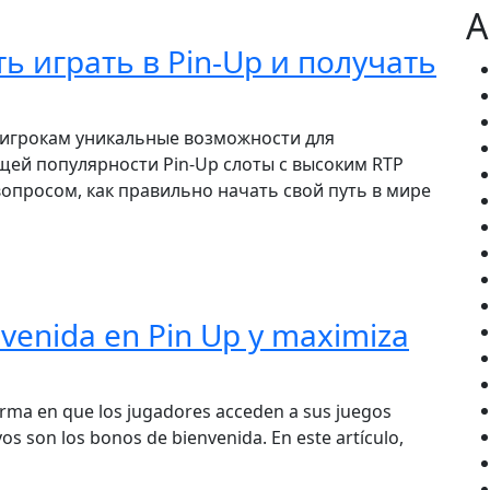
A
ь играть в Pin-Up и получать
игрокам уникальные возможности для
щей популярности Pin-Up слоты с высоким RTP
вопросом, как правильно начать свой путь в мире
nvenida en Pin Up y maximiza
forma en que los jugadores acceden a sus juegos
vos son los bonos de bienvenida. En este artículo,