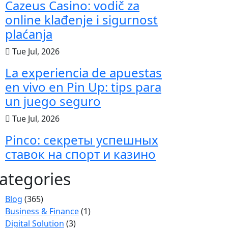
Cazeus Casino: vodič za
online klađenje i sigurnost
plaćanja
Tue Jul, 2026
La experiencia de apuestas
en vivo en Pin Up: tips para
un juego seguro
Tue Jul, 2026
Pinco: секреты успешных
ставок на спорт и казино
ategories
Blog
(365)
Business & Finance
(1)
Digital Solution
(3)