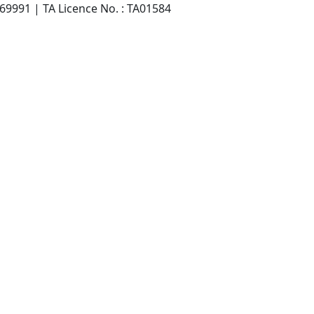
69991 | TA Licence No. : TA01584