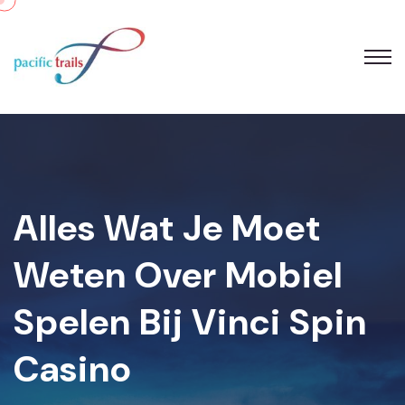
Alles Wat Je Moet
Weten Over Mobiel
Spelen Bij Vinci Spin
Casino