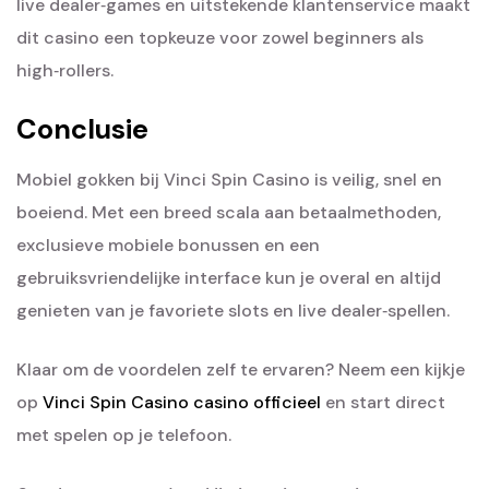
live dealer‑games en uitstekende klantenservice maakt
dit casino een topkeuze voor zowel beginners als
high‑rollers.
Conclusie
Mobiel gokken bij Vinci Spin Casino is veilig, snel en
boeiend. Met een breed scala aan betaalmethoden,
exclusieve mobiele bonussen en een
gebruiksvriendelijke interface kun je overal en altijd
genieten van je favoriete slots en live dealer‑spellen.
Klaar om de voordelen zelf te ervaren? Neem een kijkje
op
Vinci Spin Casino casino officieel
en start direct
met spelen op je telefoon.