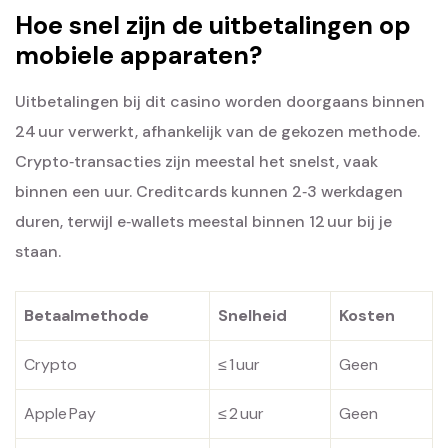
Hoe snel zijn de uitbetalingen op
mobiele apparaten?
Uitbetalingen bij dit casino worden doorgaans binnen
24 uur verwerkt, afhankelijk van de gekozen methode.
Crypto‑transacties zijn meestal het snelst, vaak
binnen een uur. Creditcards kunnen 2‑3 werkdagen
duren, terwijl e‑wallets meestal binnen 12 uur bij je
staan.
Betaalmethode
Snelheid
Kosten
Crypto
≤ 1 uur
Geen
Apple Pay
≤ 2 uur
Geen