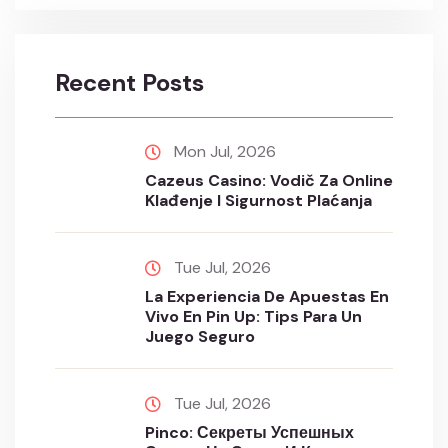
Recent Posts
Mon Jul, 2026
Cazeus Casino: Vodič Za Online
Klađenje I Sigurnost Plaćanja
Tue Jul, 2026
La Experiencia De Apuestas En
Vivo En Pin Up: Tips Para Un
Juego Seguro
Tue Jul, 2026
Pinco: Секреты Успешных