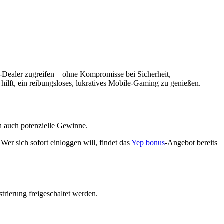
ve‑Dealer zugreifen – ohne Kompromisse bei Sicherheit,
hilft, ein reibungsloses, lukratives Mobile‑Gaming zu genießen.
n auch potenzielle Gewinne.
er sich sofort einloggen will, findet das
Yep bonus
‑Angebot bereits
trierung freigeschaltet werden.