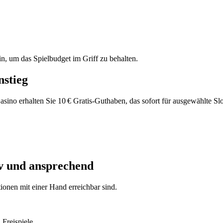
in, um das Spielbudget im Griff zu behalten.
nstieg
ino erhalten Sie 10 € Gratis‑Guthaben, das sofort für ausgewählte Slot
iv und ansprechend
tionen mit einer Hand erreichbar sind.
Freispiele.