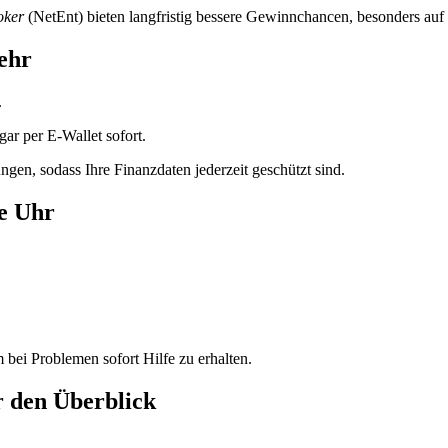
oker
(NetEnt) bieten langfristig bessere Gewinnchancen, besonders auf
ehr
.
ar per E‑Wallet sofort.
en, sodass Ihre Finanzdaten jederzeit geschützt sind.
e Uhr
bei Problemen sofort Hilfe zu erhalten.
r den Überblick