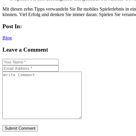
Mit diesen zehn Tipps verwandeln Sie Ihr mobiles Spielerlebnis in ein 
können. Viel Erfolg und denken Sie immer daran: Spielen Sie veran
Post In:
Blog
Leave a Comment
Submit Comment