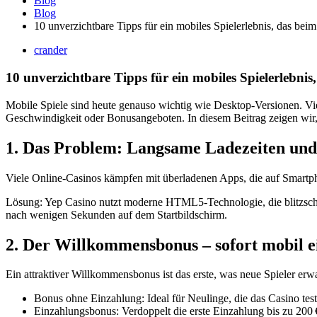
Blog
Blog
10 unverzichtbare Tipps für ein mobiles Spielerlebnis, das beim
crander
10 unverzichtbare Tipps für ein mobiles Spielerlebnis
Mobile Spiele sind heute genauso wichtig wie Desktop‑Versionen. Viel
Geschwindigkeit oder Bonusangeboten. In diesem Beitrag zeigen wir, 
1. Das Problem: Langsame Ladezeiten und
Viele Online‑Casinos kämpfen mit überladenen Apps, die auf Smartph
Lösung: Yep Casino nutzt moderne HTML5‑Technologie, die blitzschnel
nach wenigen Sekunden auf dem Startbildschirm.
2. Der Willkommensbonus – sofort mobil e
Ein attraktiver Willkommensbonus ist das erste, was neue Spieler erwa
Bonus ohne Einzahlung: Ideal für Neulinge, die das Casino test
Einzahlungsbonus: Verdoppelt die erste Einzahlung bis zu 200 €