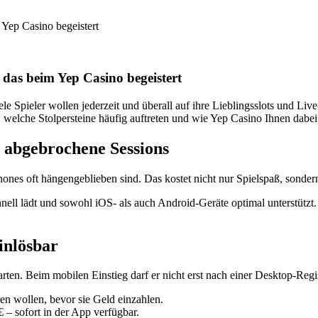
 Yep Casino begeistert
, das beim Yep Casino begeistert
e Spieler wollen jederzeit und überall auf ihre Lieblingsslots und Li
welche Stolpersteine häufig auftreten und wie Yep Casino Ihnen dabei 
 abgebrochene Sessions
ones oft hängengeblieben sind. Das kostet nicht nur Spielspaß, sonder
l lädt und sowohl iOS‑ als auch Android‑Geräte optimal unterstützt. W
inlösbar
rten. Beim mobilen Einstieg darf er nicht erst nach einer Desktop‑Regis
en wollen, bevor sie Geld einzahlen.
 – sofort in der App verfügbar.