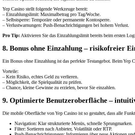
Yep Casino stellt folgende Werkzeuge bereit:
– Einzahlungslimit: Maximalbetrag pro Tag/Woche.
– Selbstsperre: Temporäre oder permanente Kontosperre.
– Verlustwarnungen: Push‑Benachrichtigungen bei hohem Verlust.
Pro Tip:
Aktivieren Sie das Einzahlungslimit bereits beim ersten Log
8. Bonus ohne Einzahlung – risikofreier Ei
Ein Bonus ohne Einzahlung ist das perfekte Testangebot. Beim Yep Cas
Vorteile:
– Kein Risiko, echtes Geld zu verlieren.
– Möglichkeit, die Spielqualität zu prüfen.
– Chance, kleine Gewinne zu erzielen, bevor Sie einzahlen.
9. Optimierte Benutzeroberfläche – intuit
Die mobile Oberfläche von Yep Casino ist so gestaltet, dass alle Funk
Navigation: Klar strukturierte Menüs, schnelle Sprungmarken.
Filter: Sortieren nach Anbieter, Volatilität oder RTP.
Push‑Benachrichtigungen: Informieren über neue Aktionen und 