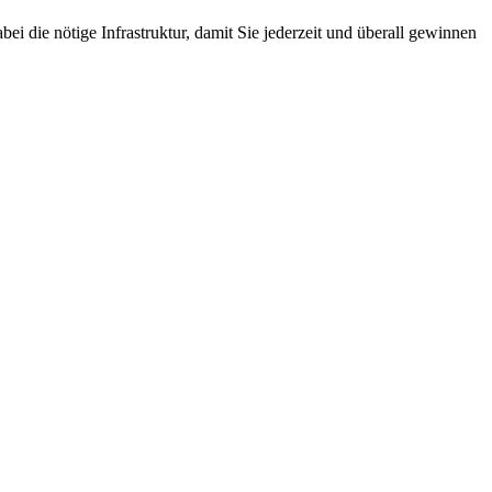
bei die nötige Infrastruktur, damit Sie jederzeit und überall gewinnen