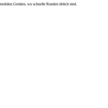
 mobilen Geräten, wo schnelle Runden üblich sind.