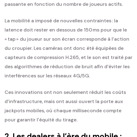
passante en fonction du nombre de joueurs actifs.
La mobilité a imposé de nouvelles contraintes : la
latence doit rester en dessous de 150 ms pour que le
« tap » du joueur sur son écran corresponde à l’action
du croupier. Les caméras ont donc été équipées de
capteurs de compression H.265, et le son est traité par
des algorithmes de réduction de bruit afin d’éviter les
interférences sur les réseaux 4G/5G.
Ces innovations ont non seulement réduit les coûts
d’infrastructure, mais ont aussi ouvert la porte aux
jackpots mobiles, où chaque milliseconde compte
pour garantir l’équité du tirage.
2. Les dealers à l’ère du mobile :