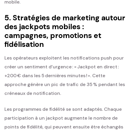
mobile.
5. Stratégies de marketing autour
des jackpots mobiles :
campagnes, promotions et
fidélisation
Les opérateurs exploitent les notifications push pour
créer un sentiment d’urgence : « Jackpot en direct :
+200 € dans les 5 dernières minutes ! ». Cette
approche génère un pic de trafic de 35 % pendant les
créneaux de notification.
Les programmes de fidélité se sont adaptés. Chaque
participation à un jackpot augmente le nombre de
points de fidélité, qui peuvent ensuite être échangés