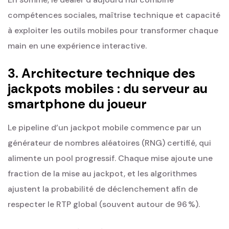
compétences sociales, maîtrise technique et capacité
à exploiter les outils mobiles pour transformer chaque
main en une expérience interactive.
3. Architecture technique des
jackpots mobiles : du serveur au
smartphone du joueur
Le pipeline d’un jackpot mobile commence par un
générateur de nombres aléatoires (RNG) certifié, qui
alimente un pool progressif. Chaque mise ajoute une
fraction de la mise au jackpot, et les algorithmes
ajustent la probabilité de déclenchement afin de
respecter le RTP global (souvent autour de 96 %).