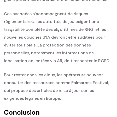
Ces avancées s’accompagnent de risques
réglementaires. Les autorités de jeu exigent une
traçabilité complète des algorithmes de RNG, et les
nouvelles couches d’IA devront être auditées pour
éviter tout biais. La protection des données
personnelles, notamment les informations de
localisation collectées via AR, doit respecter le RGPD.
Pour rester dans les clous, les opérateurs peuvent
consulter des ressources comme Palmarosa Festival,
qui propose des articles de mise à jour sur les
exigences légales en Europe.
Conclusion