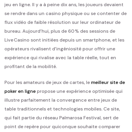
jeu en ligne. Il y a à peine dix ans, les joueurs devaient
se rendre dans un casino physique ou se contenter de
flux vidéo de faible résolution sur leur ordinateur de
bureau. Aujourd’hui, plus de 60 % des sessions de
Live Casino sont initiées depuis un smartphone, et les
opérateurs rivalisent d’ingéniosité pour offrir une
expérience qui rivalise avec la table réelle, tout en
profitant de la mobilité.
Pour les amateurs de jeux de cartes, le
meilleur site de
poker en ligne
propose une expérience optimisée qui
illustre parfaitement la convergence entre jeux de
table traditionnels et technologies mobiles. Ce site,
qui fait partie du réseau Palmarosa Festival, sert de
point de repère pour quiconque souhaite comparer