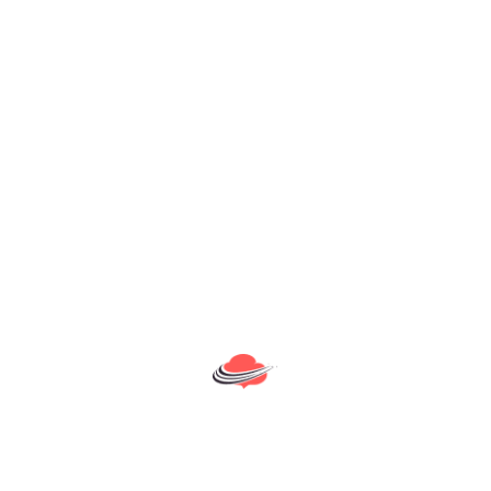
bord som passer din stil og ditt budsjett.
Ta steget i dag, registrer deg med BankID, gjør ditt
første innskudd med Vipps, og opplev hvordan ekte
VIP‑service kan føles på et norsk regulert nettcasino.
Husk alltid å spille ansvarlig og ha det gøy!
Post In:
Blog
Leave a Comment