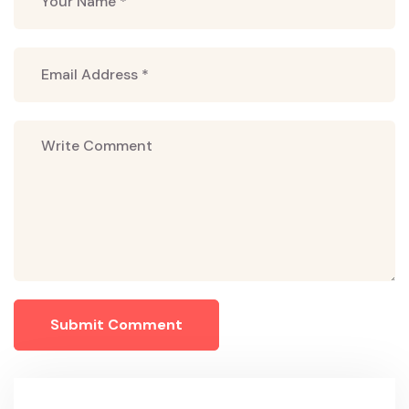
Submit Comment