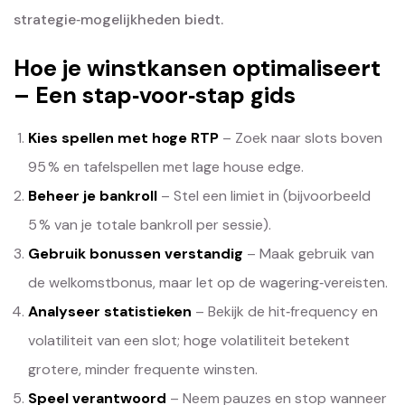
strategie‑mogelijkheden biedt.
Hoe je winstkansen optimaliseert
– Een stap‑voor‑stap gids
Kies spellen met hoge RTP
– Zoek naar slots boven
95 % en tafelspellen met lage house edge.
Beheer je bankroll
– Stel een limiet in (bijvoorbeeld
5 % van je totale bankroll per sessie).
Gebruik bonussen verstandig
– Maak gebruik van
de welkomstbonus, maar let op de wagering‑vereisten.
Analyseer statistieken
– Bekijk de hit‑frequency en
volatiliteit van een slot; hoge volatiliteit betekent
grotere, minder frequente winsten.
Speel verantwoord
– Neem pauzes en stop wanneer