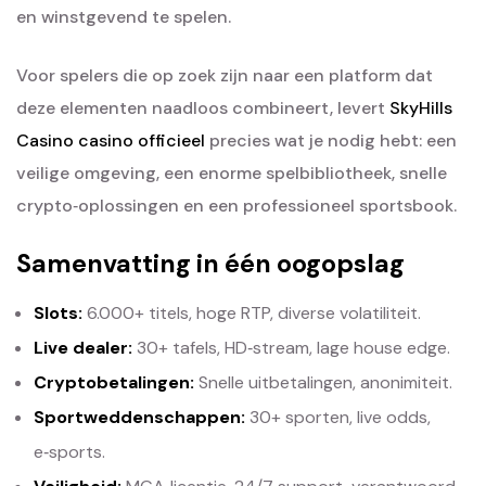
en winstgevend te spelen.
Voor spelers die op zoek zijn naar een platform dat
deze elementen naadloos combineert, levert
SkyHills
Casino casino officieel
precies wat je nodig hebt: een
veilige omgeving, een enorme spelbibliotheek, snelle
crypto‑oplossingen en een professioneel sportsbook.
Samenvatting in één oogopslag
Slots:
6.000+ titels, hoge RTP, diverse volatiliteit.
Live dealer:
30+ tafels, HD‑stream, lage house edge.
Cryptobetalingen:
Snelle uitbetalingen, anonimiteit.
Sportweddenschappen:
30+ sporten, live odds,
e‑sports.