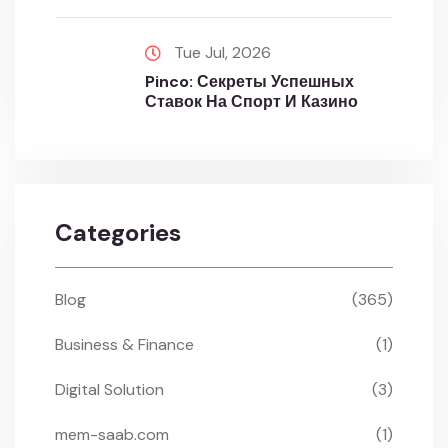
Tue Jul, 2026
Pinco: Секреты Успешных
Ставок На Спорт И Казино
Categories
Blog
(365)
Business & Finance
(1)
Digital Solution
(3)
mem-saab.com
(1)