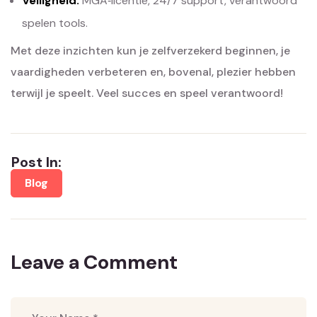
Veiligheid:
MGA‑licentie, 24/7 support, verantwoord
spelen tools.
Met deze inzichten kun je zelfverzekerd beginnen, je
vaardigheden verbeteren en, bovenal, plezier hebben
terwijl je speelt. Veel succes en speel verantwoord!
Post In:
Blog
Leave a Comment