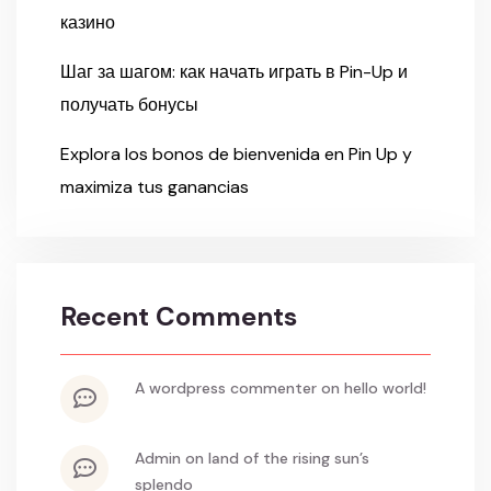
казино
Шаг за шагом: как начать играть в Pin-Up и
получать бонусы
Explora los bonos de bienvenida en Pin Up y
maximiza tus ganancias
Recent Comments
a wordpress commenter
on
hello world!
admin
on
land of the rising sun’s
splendo