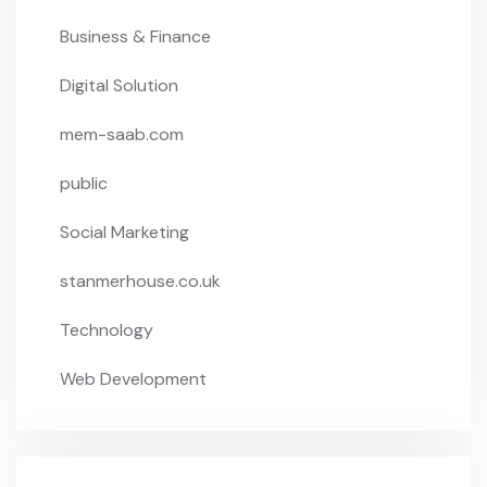
Business & Finance
Digital Solution
mem-saab.com
public
Social Marketing
stanmerhouse.co.uk
Technology
Web Development