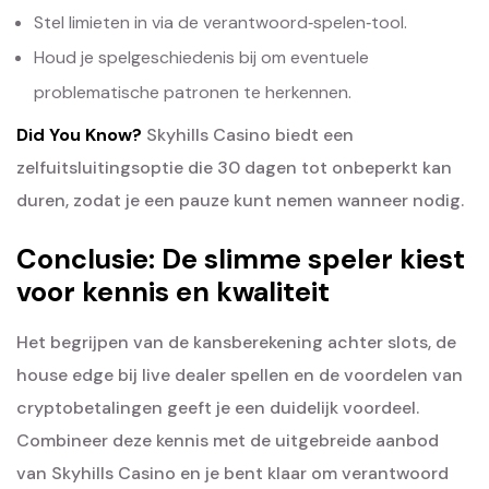
Stel limieten in via de verantwoord‑spelen‑tool.
Houd je spelgeschiedenis bij om eventuele
problematische patronen te herkennen.
Did You Know?
Skyhills Casino biedt een
zelfuitsluitingsoptie die 30 dagen tot onbeperkt kan
duren, zodat je een pauze kunt nemen wanneer nodig.
Conclusie: De slimme speler kiest
voor kennis en kwaliteit
Het begrijpen van de kansberekening achter slots, de
house edge bij live dealer spellen en de voordelen van
cryptobetalingen geeft je een duidelijk voordeel.
Combineer deze kennis met de uitgebreide aanbod
van Skyhills Casino en je bent klaar om verantwoord