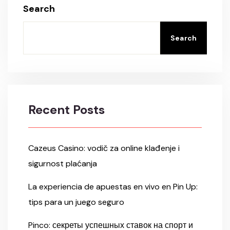
Search
Search
Recent Posts
Cazeus Casino: vodič za online klađenje i
sigurnost plaćanja
La experiencia de apuestas en vivo en Pin Up:
tips para un juego seguro
Pinco: секреты успешных ставок на спорт и